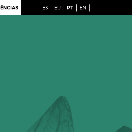
ÊNCIAS
ES
EU
PT
EN