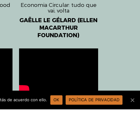
Food
Economia Circular: tudo que
vai, volta
GAËLLE LE GÉLARD (ELLEN
MACARTHUR
FOUNDATION)
ida
Gastronomia e
tás de acuerdo con ello.
OK
POLÍTICA DE PRIVACIDAD
to
desenvolvimento: chaves para
impulsar cadeias de valor
PIA)
através da gastronomia
MARSIA TAHA (GUSTU)