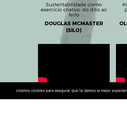
Sustentabilidade como
K
exercício criativo: do dito ao
feito
DOUGLAS MCMASTER
OL
(SILO)
Geração Y: mudando o
A 
Usamos cookies para asegurar que te damos la mejor experienc
mundo aqui e agora
CAMILLE ETIENNE (ON
EST)