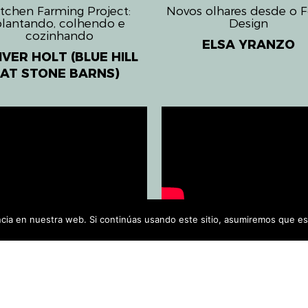
itchen Farming Project:
Novos olhares desde o 
plantando, colhendo e
Design
cozinhando
ELSA YRANZO
IVER HOLT (BLUE HILL
AT STONE BARNS)
linguagem culinária das
Sitopia: repensando a v
ia en nuestra web. Si continúas usando este sitio, asumiremos que es
ervas silvestres
pelo prisma do alimen
BLANCA DEL NOVAL
CAROLYN STEEL (SITO
(BCULINARYLAB)